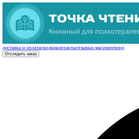
доставка и оплата
скидки
контакты
отзывы
о магазине
вход
Отследить заказ