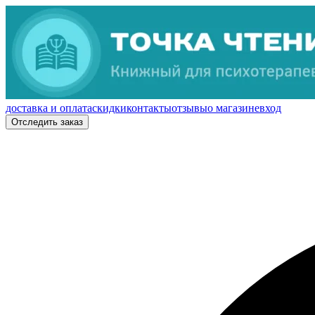
доставка и оплата
скидки
контакты
отзывы
о магазине
вход
Отследить заказ