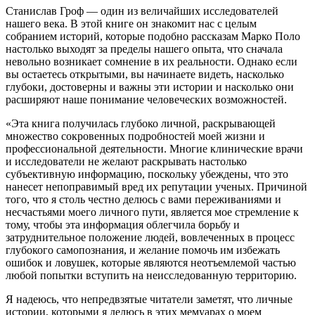
Станислав Гроф — один из величайших исследователей
нашего века. В этой книге он знакомит нас с целым
собранием историй, которые подобно рассказам Марко Поло
настолько выходят за пределы нашего опыта, что сначала
невольно возникает сомнение в их реальности. Однако если
вы остаетесь открытыми, вы начинаете видеть, насколько
глубоки, достоверны и важны эти истории и насколько они
расширяют наше понимание человеческих возможностей.
«Эта книга получилась глубоко личной, раскрывающей
множество сокровенных подробностей моей жизни и
профессиональной деятельности. Многие клинические врачи
и исследователи не желают раскрывать настолько
субъективную информацию, поскольку убеждены, что это
нанесет непоправимый вред их репутации ученых. Причиной
того, что я столь честно делюсь с вами переживаниями и
несчастьями моего личного пути, является мое стремление к
тому, чтобы эта информация облегчила борьбу и
затруднительное положение людей, вовлеченных в процесс
глубокого самопознания, и желание помочь им избежать
ошибок и ловушек, которые являются неотъемлемой частью
любой попытки вступить на неисследованную территорию.
Я надеюсь, что непредвзятые читатели заметят, что личные
истории, которыми я делюсь в этих мемуарах о моем