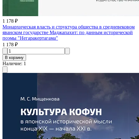
1 178 ₽
Монархическая власть и структура общества в средневековом
яванском государстве Маджапахит: по данным исторической
поэмы "Негаракертагама"
1 178 ₽
В корзину
Наличие
:
1