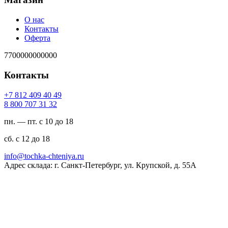
О нас
Контакты
Оферта
7700000000000
Контакты
94 04 904 218 7+
23 13 707 008 8
пн. — пт. с 10 до 18
сб. с 12 до 18
ur.ayinethc-akhcot@ofni
Адрес склада: г. Санкт-Петербург, ул. Крупской, д. 55А