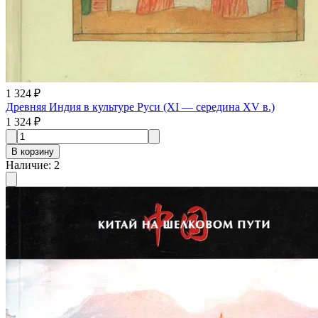
1 324 ₽
Древняя Индия в культуре Руси (XI — середина XV в.)
1 324 ₽
В корзину
Наличие
:
2