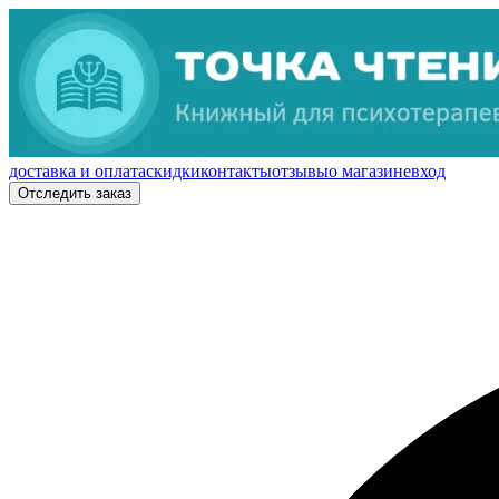
доставка и оплата
скидки
контакты
отзывы
о магазине
вход
Отследить заказ