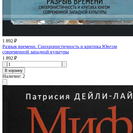
1 892 ₽
Разрыв времени. Синхронистичность и критика Юнгом
современной западной культуры
1 892 ₽
В корзину
Наличие
:
2