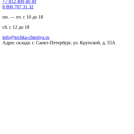
94 04 904 218 7+
23 13 707 008 8
пн. — пт. с 10 до 18
сб. с 12 до 18
ur.ayinethc-akhcot@ofni
Адрес склада: г. Санкт-Петербург, ул. Крупской, д. 55А