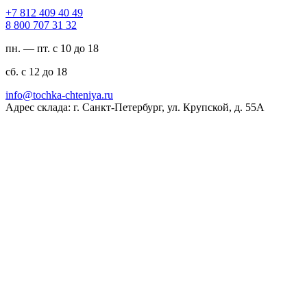
94 04 904 218 7+
23 13 707 008 8
пн. — пт. с 10 до 18
сб. с 12 до 18
ur.ayinethc-akhcot@ofni
Адрес склада: г. Санкт-Петербург, ул. Крупской, д. 55А