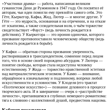
«Участники драмы» — работа, написанная великим
гуманистом Дени де Ружмоном в 1947 году. Он посвятил её
авторам, чьи идеи помогли ему превзойти самого себя. Это
Гёте, Кьеркегор, Кафка, Жид, Лютер — и многие другие. У
Гёте — это мудрость, основанная и на отречении, и на отказе
от эскапизма, а также созидательная воля, о чьём торжестве
свидетельствует «Фауст» (ведь личность рождается в
действиях). У Кьеркегора — это ирония одиночки, которого
призвание противопоставило человеческому обществу (ведь
личность рождается в борьбе).
У Кафки — обратная сторона призвания: уверенность,
растворившаяся в трансцендентном, сомнение перед лицом
того, что в основе своей порождено абсурдом. У Лютера —
понятие свободы, которая стала недоступна человеку
естественному. У Жида — торжество нравственной эстетики
над материалистическим эгоизмом. У Камю — внимание,
обращённое к изначальному и подлинному, вопреки любой
искусственности и условностям. У Клоделя (его трактат
«Поэтическое искусство») — познание духовного в процессе
творческого акта. И в завершение — очерк о «расстройстве
личности», притаившемся в глубинах немецкого романтизма:
тяга к слиянию с коллективной душой, предвестник нацизма.
Кабинет покупателя