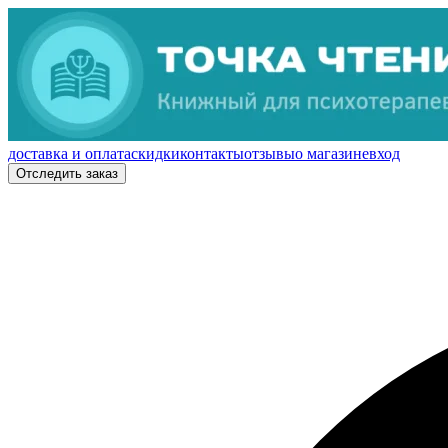
доставка и оплата
скидки
контакты
отзывы
о магазине
вход
Отследить заказ