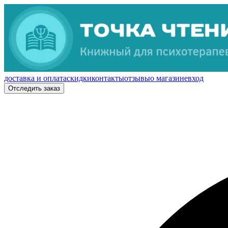
доставка и оплата
скидки
контакты
отзывы
о магазине
вход
Отследить заказ