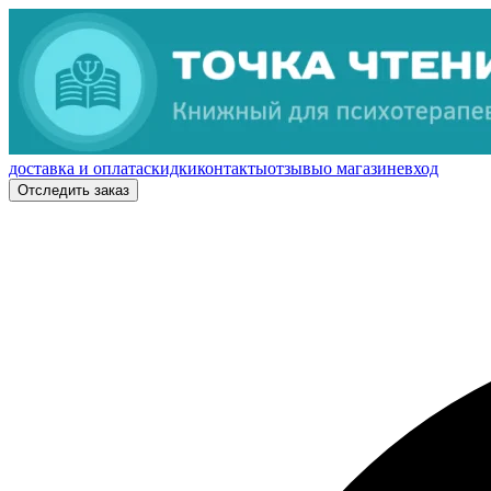
доставка и оплата
скидки
контакты
отзывы
о магазине
вход
Отследить заказ