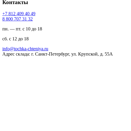
Контакты
94 04 904 218 7+
23 13 707 008 8
пн. — пт. с 10 до 18
сб. с 12 до 18
ur.ayinethc-akhcot@ofni
Адрес склада: г. Санкт-Петербург, ул. Крупской, д. 55А