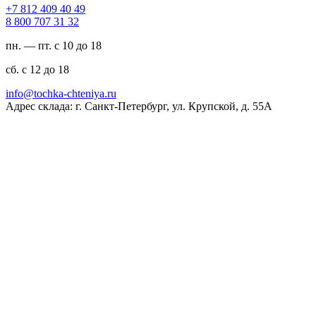
94 04 904 218 7+
23 13 707 008 8
пн. — пт. с 10 до 18
сб. с 12 до 18
ur.ayinethc-akhcot@ofni
Адрес склада: г. Санкт-Петербург, ул. Крупской, д. 55А