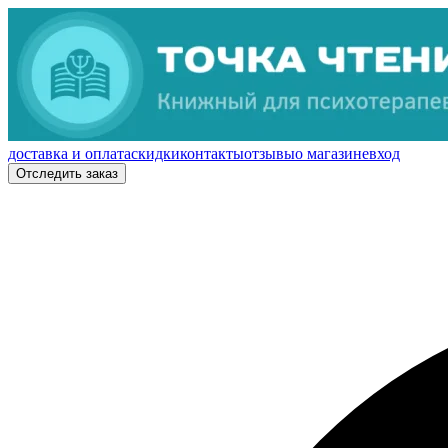
доставка и оплата
скидки
контакты
отзывы
о магазине
вход
Отследить заказ