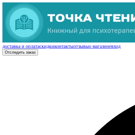
доставка и оплата
скидки
контакты
отзывы
о магазине
вход
Отследить заказ