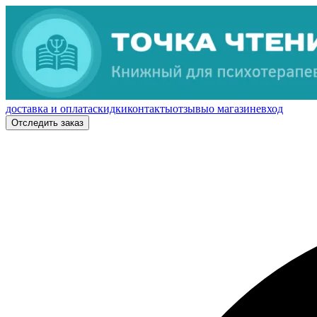
доставка и оплата
скидки
контакты
отзывы
о магазине
вход
Отследить заказ