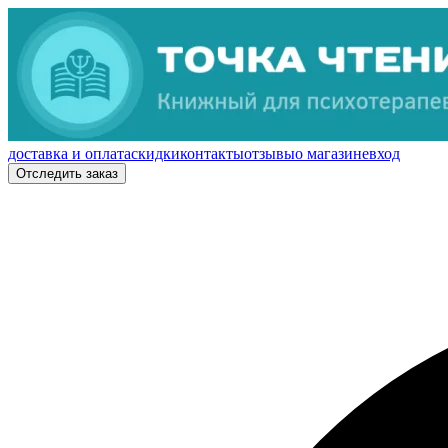
доставка и оплата
скидки
контакты
отзывы
о магазине
вход
Отследить заказ