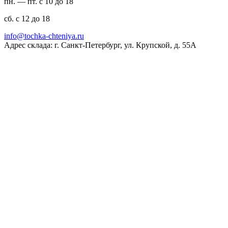
пн. — пт. с 10 до 18
сб. с 12 до 18
ur.ayinethc-akhcot@ofni
Адрес склада: г. Санкт-Петербург, ул. Крупской, д. 55А