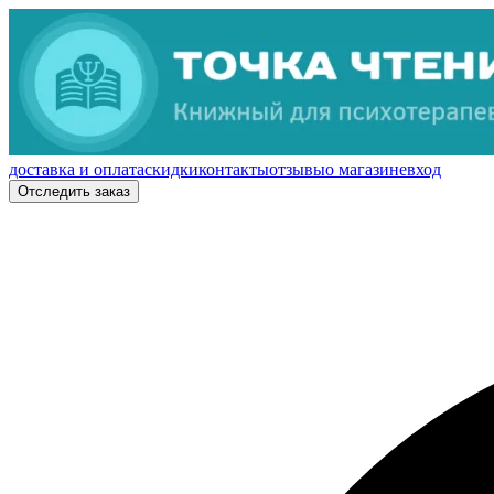
доставка и оплата
скидки
контакты
отзывы
о магазине
вход
Отследить заказ