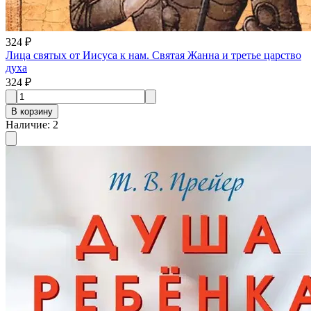
324 ₽
Лица святых от Иисуса к нам. Святая Жанна и третье царство
духа
324 ₽
В корзину
Наличие
:
2