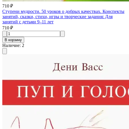
710 ₽
Ступени мудрости. 50 уроков о добрых качествах. Конспекты
занятий, сказки, стихи, игры и творческие задания: Для
занятий с детьми 9–11 лет
710 ₽
В корзину
Наличие
:
2