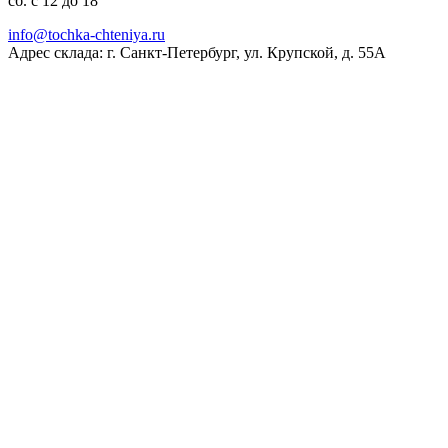
сб. с 12 до 18
ur.ayinethc-akhcot@ofni
Адрес склада: г. Санкт-Петербург, ул. Крупской, д. 55А