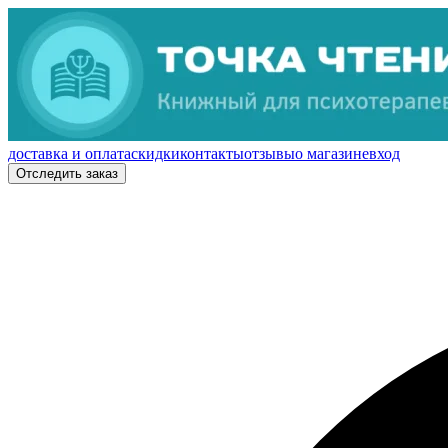
доставка и оплата
скидки
контакты
отзывы
о магазине
вход
Отследить заказ