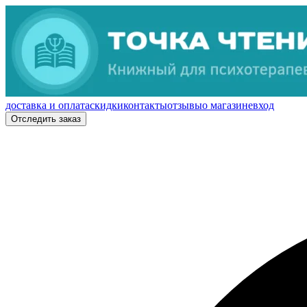
доставка и оплата
скидки
контакты
отзывы
о магазине
вход
Отследить заказ