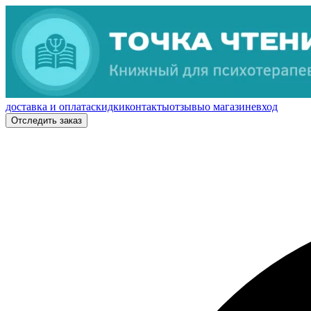
доставка и оплата
скидки
контакты
отзывы
о магазине
вход
Отследить заказ