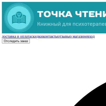
доставка и оплата
скидки
контакты
отзывы
о магазине
вход
Отследить заказ