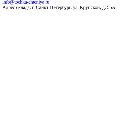
ur.ayinethc-akhcot@ofni
Адрес склада: г. Санкт-Петербург, ул. Крупской, д. 55А