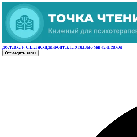
доставка и оплата
скидки
контакты
отзывы
о магазине
вход
Отследить заказ