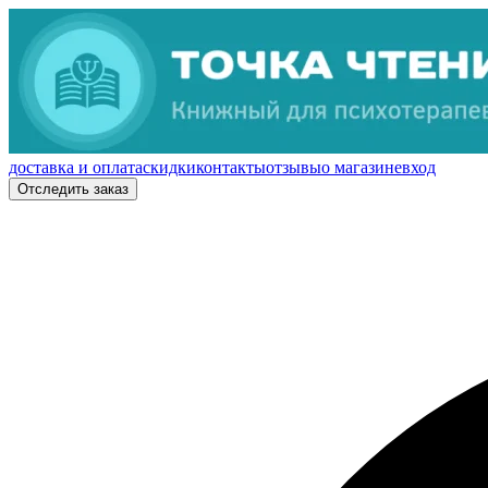
доставка и оплата
скидки
контакты
отзывы
о магазине
вход
Отследить заказ