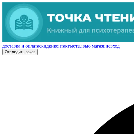
доставка и оплата
скидки
контакты
отзывы
о магазине
вход
Отследить заказ