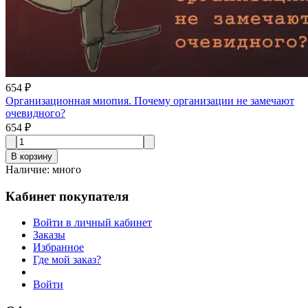
654 ₽
Организационная миопия. Почему организации не замечают
очевидного?
654 ₽
В корзину
Наличие
:
много
Кабинет покупателя
Войти в личный кабинет
Заказы
Избранное
Где мой заказ?
Войти