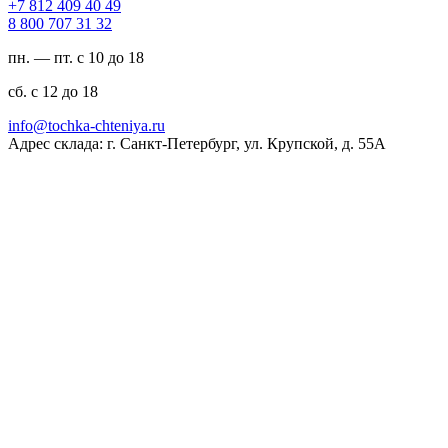
94 04 904 218 7+
23 13 707 008 8
пн. — пт. с 10 до 18
сб. с 12 до 18
ur.ayinethc-akhcot@ofni
Адрес склада: г. Санкт-Петербург, ул. Крупской, д. 55А