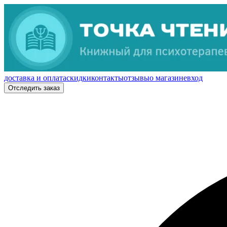
доставка и оплата
скидки
контакты
отзывы
о магазине
вход
Отследить заказ