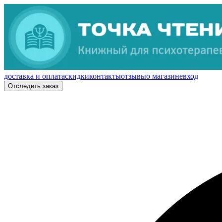
доставка и оплата
скидки
контакты
отзывы
о магазине
вход
Отследить заказ