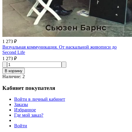
1 273 ₽
Визуальная коммуникация. От наскальной живописи до
Second Life
1 273 ₽
В корзину
Наличие
:
2
Кабинет покупателя
Войти в личный кабинет
Заказы
Избранное
Где мой заказ?
Войти