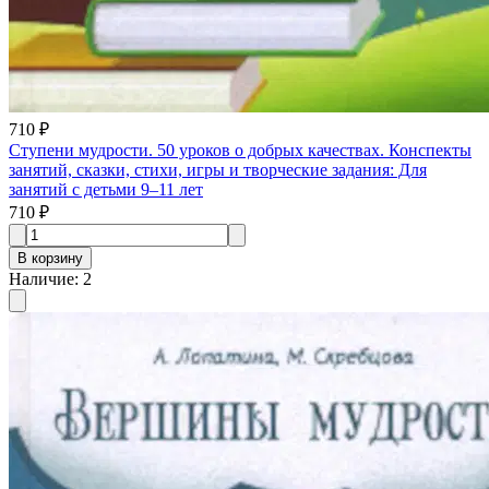
710 ₽
Ступени мудрости. 50 уроков о добрых качествах. Конспекты
занятий, сказки, стихи, игры и творческие задания: Для
занятий с детьми 9–11 лет
710 ₽
В корзину
Наличие
:
2